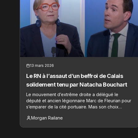
13 mars 2026
Le RN à l’assaut d’un beffroi de Calais
solidement tenu par Natacha Bouchart
Le mouvement d’extrême droite a délégué le
député et ancien légionnaire Marc de Fleurian pour
s’emparer de la cité portuaire. Mais son choix
d’insister sur le thème des migrants pourrait ne pas
Morgan Railane
s’avérer payant face à une maire bien placée pour
bénéficier de la " prime aux sortants " et de la
division des forces à gauche.